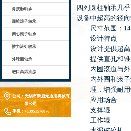
四列圆柱轴承几乎
角接触轴承
设备中超高的径向
圆锥滚子轴承
尺寸范围：140
调心滚子轴承
设计特点
推力滚针轴承
设计提供超高的
提供直孔和锥
外球面轴承
内圈滚道与外
进口高温油脂
内外圈和滚子经
理，增强耐用
公司：
无锡市新启元通用机械有
应用场合
限公司
支撑辊
手机：
+13951576076
工作辊
水泥破碎机